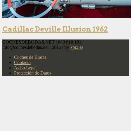
Cadillac Deville Illusion 1962
COCHESDEBODAS.NET | 649 810 181 |
info@cochesdebodas.net | 2015 | by
7pix.es
Coches de Bodas
Contacto
Aviso Legal
Protección de Datos