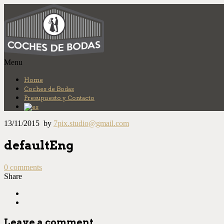
Más info.
Ok
Menu
Home
Coches de Bodas
Presupuesto y Contacto
13/11/2015
by
7pix.studio@gmail.com
defaultEng
0
comments
Share
Leave a comment